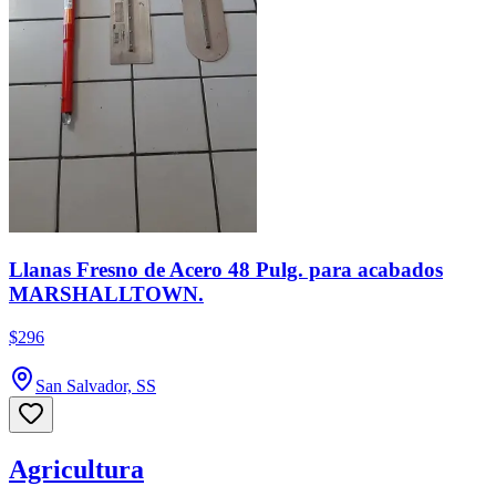
Llanas Fresno de Acero 48 Pulg. para acabados
MARSHALLTOWN.
$296
San Salvador, SS
Agricultura