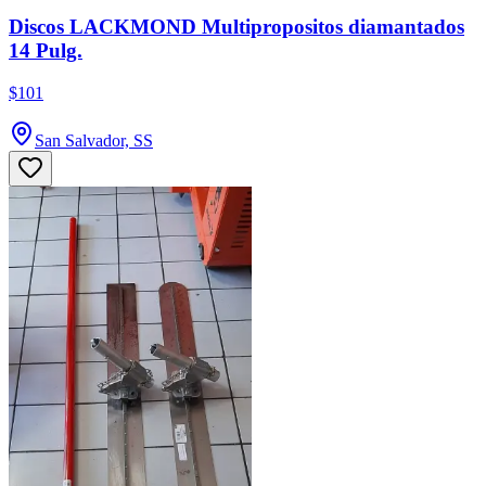
Discos LACKMOND Multipropositos diamantados
14 Pulg.
$101
San Salvador, SS